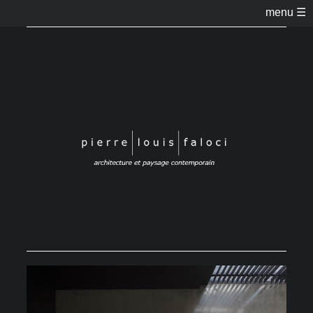
menu ☰